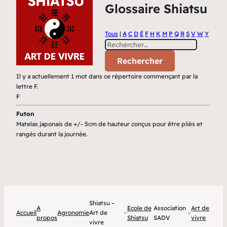
Glossaire Shiatsu
Tous
|
A
C
D
É
F
H
K
M
P
Q
R
S
V
W
Y
Il y a actuellement 1 mot dans ce répertoire commençant par la
lettre F.
F
Futon
Matelas japonais de +/- 5cm de hauteur conçus pour être pliés et
rangés durant la journée.
Shiatsu –
A
Ecole de
Association
Art de
Accueil
Agronomie
Art de
propos
Shiatsu
SADV
vivre
vivre