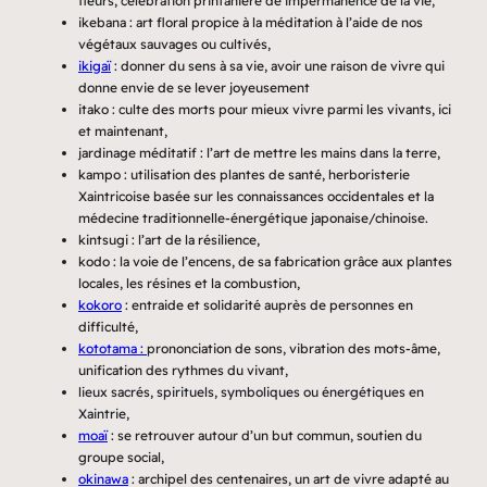
fleurs, célébration printanière de impermanence de la vie,
ikebana : art floral propice à la méditation à l’aide de nos
végétaux sauvages ou cultivés,
ikigaï
: donner du sens à sa vie, avoir une raison de vivre qui
donne envie de se lever joyeusement
itako : culte des morts pour mieux vivre parmi les vivants, ici
et maintenant,
jardinage méditatif : l’art de mettre les mains dans la terre,
kampo : utilisation des plantes de santé, herboristerie
Xaintricoise basée sur les connaissances occidentales et la
médecine traditionnelle-énergétique japonaise/chinoise.
kintsugi : l’art de la résilience,
kodo : la voie de l’encens, de sa fabrication grâce aux plantes
locales, les résines et la combustion,
kokoro
: entraide et solidarité auprès de personnes en
difficulté,
kototama :
prononciation de sons, vibration des mots-âme,
unification des rythmes du vivant,
lieux sacrés, spirituels, symboliques ou énergétiques en
Xaintrie,
moaï
: se retrouver autour d’un but commun, soutien du
groupe social,
okinawa
: archipel des centenaires, un art de vivre adapté au