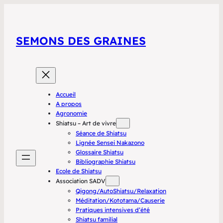
SEMONS DES GRAINES
Accueil
A propos
Agronomie
Shiatsu – Art de vivre
Séance de Shiatsu
Lignée Sensei Nakazono
Glossaire Shiatsu
Bibliographie Shiatsu
Ecole de Shiatsu
Association SADV
Qigong/AutoShiatsu/Relaxation
Méditation/Kototama/Causerie
Pratiques intensives d’été
Shiatsu familial