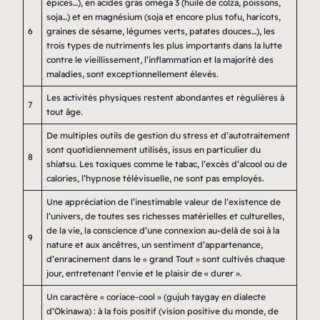
épices…), en acides gras oméga 3 (huile de colza, poissons,
soja…) et en magnésium (soja et encore plus tofu, haricots,
6
graines de sésame, légumes verts, patates douces…), les
trois types de nutriments les plus importants dans la lutte
contre le vieillissement, l’inflammation et la majorité des
maladies, sont exceptionnellement élevés.
Les activités physiques restent abondantes et régulières à
7
tout âge.
De multiples outils de gestion du stress et d’autotraitement
sont quotidiennement utilisés, issus en particulier du
8
shiatsu. Les toxiques comme le tabac, l’excès d’alcool ou de
calories, l’hypnose télévisuelle, ne sont pas employés.
Une appréciation de l’inestimable valeur de l’existence de
l’univers, de toutes ses richesses matérielles et culturelles,
de la vie, la conscience d’une connexion au-delà de soi à la
9
nature et aux ancêtres, un sentiment d’appartenance,
d’enracinement dans le « grand Tout » sont cultivés chaque
jour, entretenant l’envie et le plaisir de « durer ».
Un caractère « coriace-cool » (gujuh taygay en dialecte
d’Okinawa) : à la fois positif (vision positive du monde, de