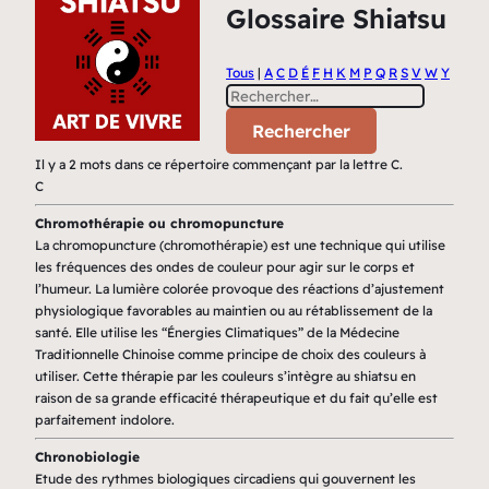
Glossaire Shiatsu
Tous
|
A
C
D
É
F
H
K
M
P
Q
R
S
V
W
Y
Il y a 2 mots dans ce répertoire commençant par la lettre C.
C
Chromothérapie ou chromopuncture
La chromopuncture (chromothérapie) est une technique qui utilise
les fréquences des ondes de couleur pour agir sur le corps et
l’humeur. La lumière colorée provoque des réactions d’ajustement
physiologique favorables au maintien ou au rétablissement de la
santé. Elle utilise les “Énergies Climatiques” de la Médecine
Traditionnelle Chinoise comme principe de choix des couleurs à
utiliser. Cette thérapie par les couleurs s’intègre au shiatsu en
raison de sa grande efficacité thérapeutique et du fait qu’elle est
parfaitement indolore.
Chronobiologie
Etude des rythmes biologiques circadiens qui gouvernent les